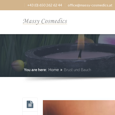
+43 (0) 650 262 62 44
office@massy-cosmedics.at
You are here:
Home
Brust und Bauch